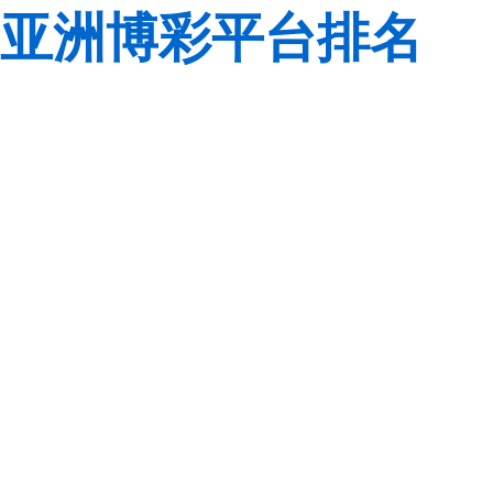
亚洲博彩平台排名