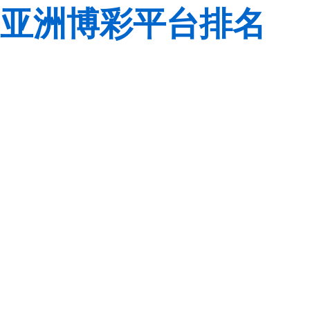
亚洲博彩平台排名